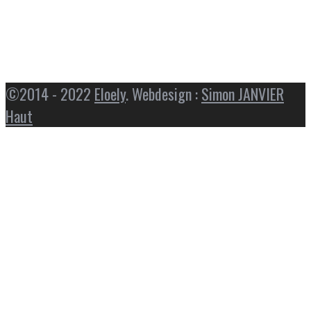
©2014 - 2022
Eloely
. Webdesign :
Simon JANVIER
Haut