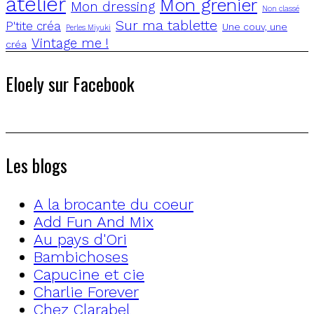
atelier
Mon grenier
Mon dressing
Non classé
Sur ma tablette
P'tite créa
Une couv, une
Perles Miyuki
Vintage me !
créa
Eloely sur Facebook
Les blogs
A la brocante du coeur
Add Fun And Mix
Au pays d'Ori
Bambichoses
Capucine et cie
Charlie Forever
Chez Clarabel