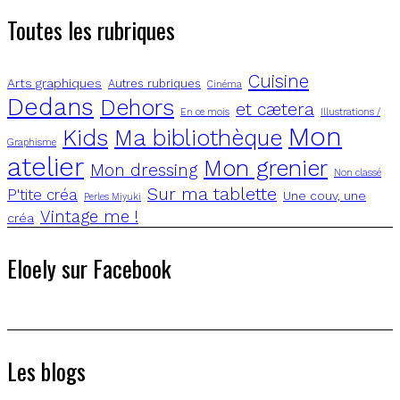
Toutes les rubriques
Cuisine
Arts graphiques
Autres rubriques
Cinéma
Dedans
Dehors
et cætera
En ce mois
Illustrations /
Mon
Kids
Ma bibliothèque
Graphisme
atelier
Mon grenier
Mon dressing
Non classé
Sur ma tablette
P'tite créa
Une couv, une
Perles Miyuki
Vintage me !
créa
Eloely sur Facebook
Les blogs