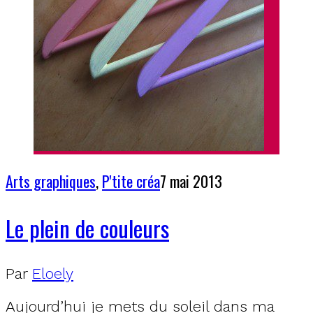
Arts graphiques
,
P'tite créa
7 mai 2013
Le plein de couleurs
Par
Eloely
Aujourd’hui je mets du soleil dans ma