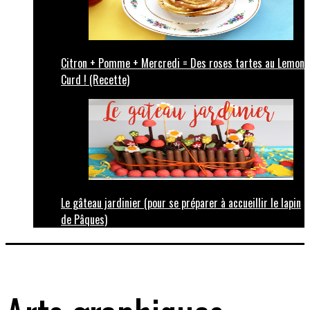
Citron + Pomme + Mercredi = Des roses tartes au Lemon
Curd ! (Recette)
Le gâteau jardinier (pour se préparer à accueillir le lapin
de Pâques)