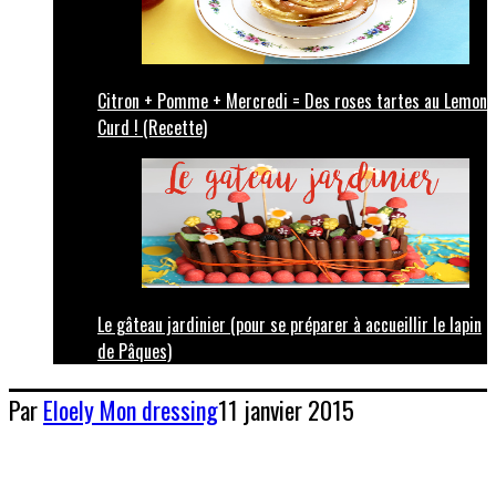
Citron + Pomme + Mercredi = Des roses tartes au Lemon
Curd ! (Recette)
Le gâteau jardinier (pour se préparer à accueillir le lapin
de Pâques)
Par
Eloely
Mon dressing
11 janvier 2015