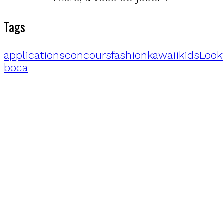
Tags
applications
concours
fashion
kawaii
kids
Look
boca