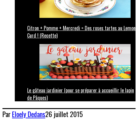
Citron + Pomme + Mercredi = Des roses tartes au Lemon
Curd ! (Recette)
Le gâteau jardinier (pour se préparer à accueillir le lapin
de Pâques)
Par
Eloely
Dedans
26 juillet 2015