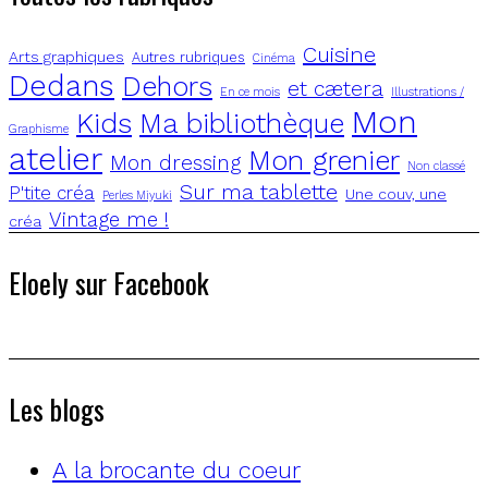
Cuisine
Arts graphiques
Autres rubriques
Cinéma
Dedans
Dehors
et cætera
En ce mois
Illustrations /
Mon
Kids
Ma bibliothèque
Graphisme
atelier
Mon grenier
Mon dressing
Non classé
Sur ma tablette
P'tite créa
Une couv, une
Perles Miyuki
Vintage me !
créa
Eloely sur Facebook
Les blogs
A la brocante du coeur