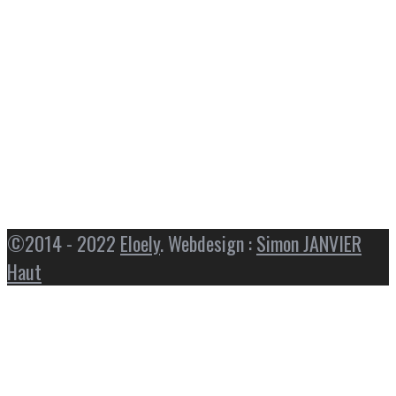
©2014 - 2022
Eloely
. Webdesign :
Simon JANVIER
Haut