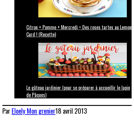
Citron + Pomme + Mercredi = Des roses tartes au Lemon
Curd ! (Recette)
Le gâteau jardinier (pour se préparer à accueillir le lapin
de Pâques)
Par
Eloely
Mon grenier
18 avril 2013