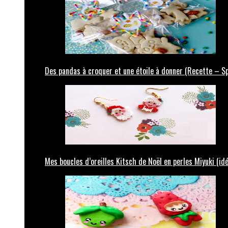
Des pandas à croquer et une étoile à donner (Recette – Sp
Mes boucles d’oreilles Kitsch de Noël en perles Miyuki (id