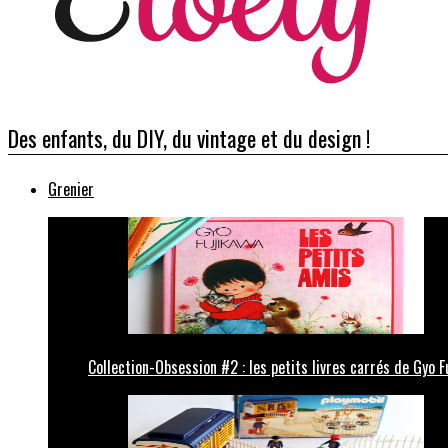
Des enfants, du DIY, du vintage et du design !
Grenier
Collection-Obsession #2 : les petits livres carrés de Gyo F