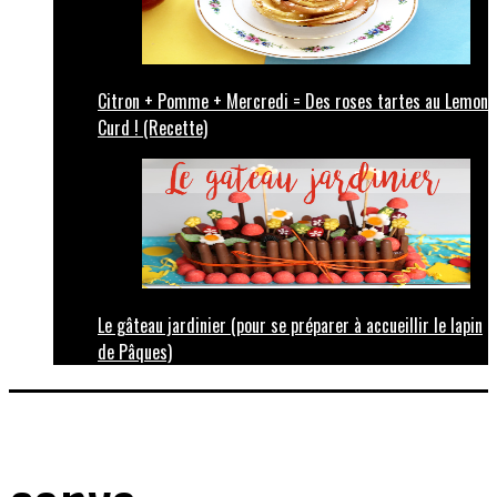
Citron + Pomme + Mercredi = Des roses tartes au Lemon
Curd ! (Recette)
Le gâteau jardinier (pour se préparer à accueillir le lapin
de Pâques)