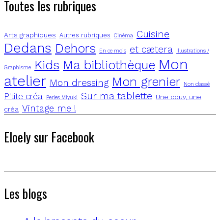
Toutes les rubriques
Cuisine
Arts graphiques
Autres rubriques
Cinéma
Dedans
Dehors
et cætera
En ce mois
Illustrations /
Mon
Kids
Ma bibliothèque
Graphisme
atelier
Mon grenier
Mon dressing
Non classé
Sur ma tablette
P'tite créa
Une couv, une
Perles Miyuki
Vintage me !
créa
Eloely sur Facebook
Les blogs