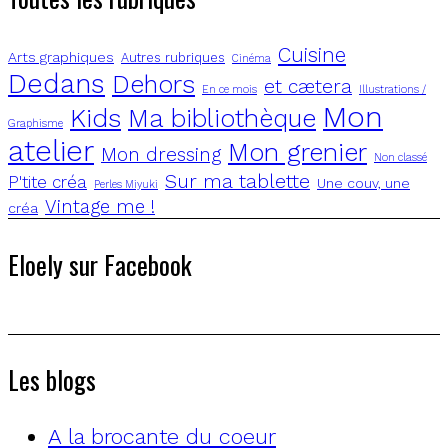
Cuisine
Arts graphiques
Autres rubriques
Cinéma
Dedans
Dehors
et cætera
En ce mois
Illustrations /
Mon
Kids
Ma bibliothèque
Graphisme
atelier
Mon grenier
Mon dressing
Non classé
Sur ma tablette
P'tite créa
Une couv, une
Perles Miyuki
Vintage me !
créa
Eloely sur Facebook
Les blogs
A la brocante du coeur