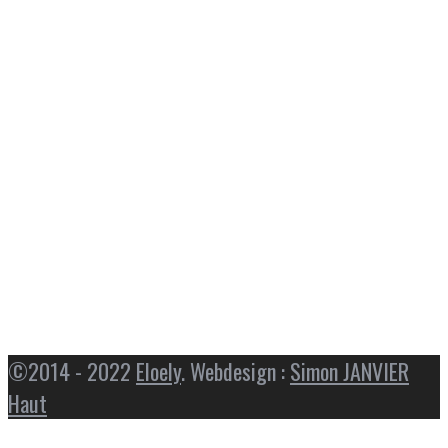
©2014 - 2022
Eloely
. Webdesign :
Simon JANVIER
Haut