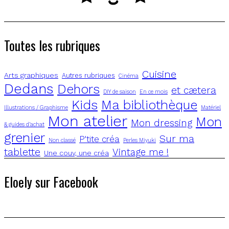
Toutes les rubriques
Cuisine
Arts graphiques
Autres rubriques
Cinéma
Dedans
Dehors
et cætera
DIY de saison
En ce mois
Kids
Ma bibliothèque
Illustrations / Graphisme
Matériel
Mon atelier
Mon
Mon dressing
& guides d’achat
grenier
Sur ma
P'tite créa
Non classé
Perles Miyuki
tablette
Vintage me !
Une couv, une créa
Eloely sur Facebook