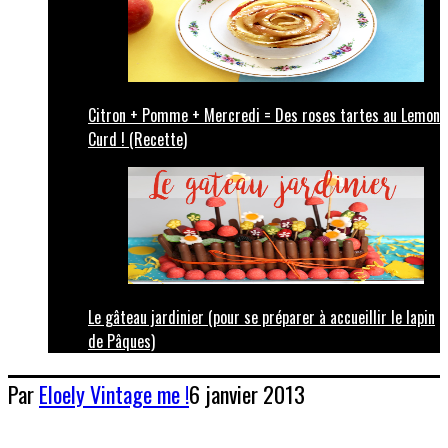
Citron + Pomme + Mercredi = Des roses tartes au Lemon
Curd ! (Recette)
Le gâteau jardinier (pour se préparer à accueillir le lapin
de Pâques)
Par
Eloely
Vintage me !
6 janvier 2013