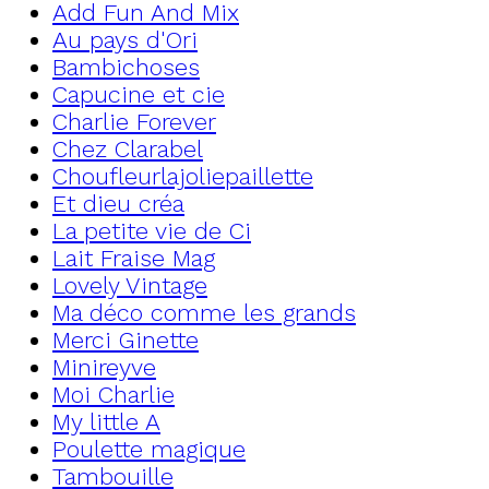
Add Fun And Mix
Au pays d'Ori
Bambichoses
Capucine et cie
Charlie Forever
Chez Clarabel
Choufleurlajoliepaillette
Et dieu créa
La petite vie de Ci
Lait Fraise Mag
Lovely Vintage
Ma déco comme les grands
Merci Ginette
Minireyve
Moi Charlie
My little A
Poulette magique
Tambouille