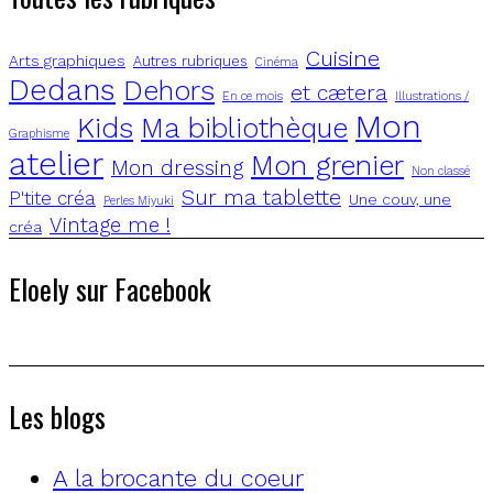
Cuisine
Arts graphiques
Autres rubriques
Cinéma
Dedans
Dehors
et cætera
En ce mois
Illustrations /
Mon
Kids
Ma bibliothèque
Graphisme
atelier
Mon grenier
Mon dressing
Non classé
Sur ma tablette
P'tite créa
Une couv, une
Perles Miyuki
Vintage me !
créa
Eloely sur Facebook
Les blogs
A la brocante du coeur