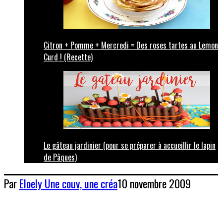
Citron + Pomme + Mercredi = Des roses tartes au Lemon
Curd ! (Recette)
Le gâteau jardinier (pour se préparer à accueillir le lapin
de Pâques)
Par
Eloely
Une couv, une créa
10 novembre 2009