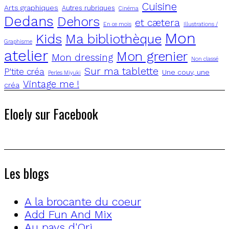
Cuisine
Arts graphiques
Autres rubriques
Cinéma
Dedans
Dehors
et cætera
En ce mois
Illustrations /
Mon
Kids
Ma bibliothèque
Graphisme
atelier
Mon grenier
Mon dressing
Non classé
Sur ma tablette
P'tite créa
Une couv, une
Perles Miyuki
Vintage me !
créa
Eloely sur Facebook
Les blogs
A la brocante du coeur
Add Fun And Mix
Au pays d'Ori