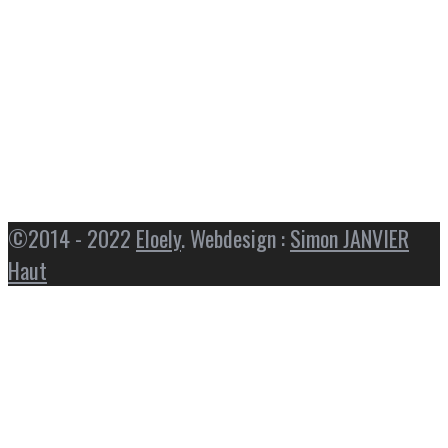
©2014 - 2022
Eloely
. Webdesign :
Simon JANVIER
Haut