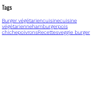
Tags
Burger végétarien
cuisine
cuisine
végétarienne
hamburger
pois
chiche
poivrons
Recettes
veggie burger