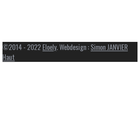
©2014 - 2022
Eloely
. Webdesign :
Simon JANVIER
Haut