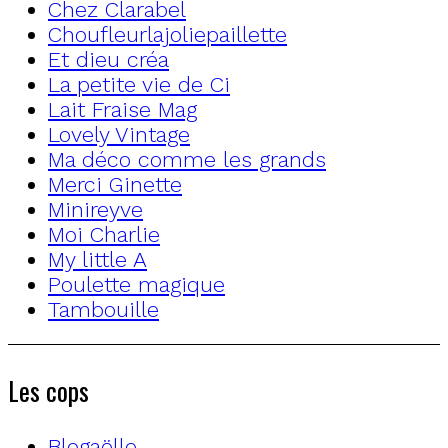
Chez Clarabel
Choufleurlajoliepaillette
Et dieu créa
La petite vie de Ci
Lait Fraise Mag
Lovely Vintage
Ma déco comme les grands
Merci Ginette
Minireyve
Moi Charlie
My little A
Poulette magique
Tambouille
Les cops
Blogaëlle