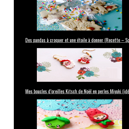
Des pandas à croquer et une étoile à donner (Recette – Sp
Mes boucles d’oreilles Kitsch de Noël en perles Miyuki (id