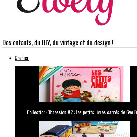
Des enfants, du DIY, du vintage et du design !
Grenier
Collection-Obsession #2 : les petits livres carrés de Gyo F