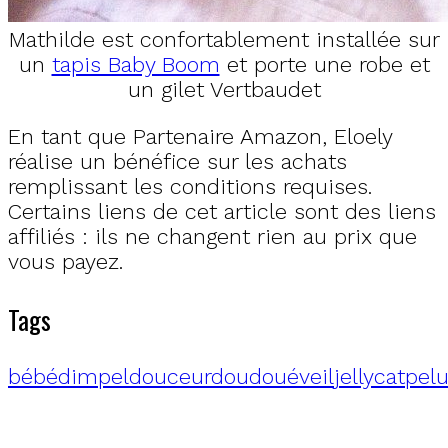
Mathilde est confortablement installée sur
un
tapis Baby Boom
et porte une robe et
un gilet Vertbaudet
En tant que Partenaire Amazon, Eloely
réalise un bénéfice sur les achats
remplissant les conditions requises.
Certains liens de cet article sont des liens
affiliés : ils ne changent rien au prix que
vous payez.
Tags
bébé
dimpel
douceur
doudou
éveil
jellycat
pel