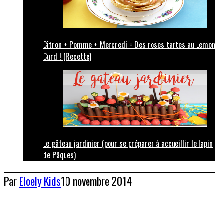
Citron + Pomme + Mercredi = Des roses tartes au Lemon
Curd ! (Recette)
Le gâteau jardinier (pour se préparer à accueillir le lapin
de Pâques)
Par
Eloely
Kids
10 novembre 2014