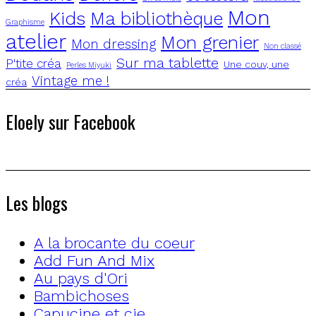
Mon
Kids
Ma bibliothèque
Graphisme
atelier
Mon grenier
Mon dressing
Non classé
Sur ma tablette
P'tite créa
Une couv, une
Perles Miyuki
Vintage me !
créa
Eloely sur Facebook
Les blogs
A la brocante du coeur
Add Fun And Mix
Au pays d'Ori
Bambichoses
Capucine et cie