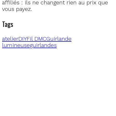
affiliés : ils ne changent rien au prix que
vous payez.
Tags
atelier
DIY
Fil DMC
Guirlande
lumineuse
guirlandes