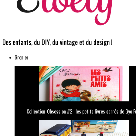
Des enfants, du DIY, du vintage et du design !
Grenier
Collection-Obsession #2 : les petits livres carrés de Gyo F