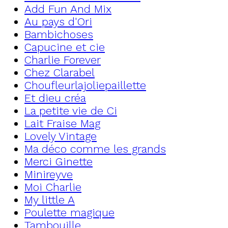
Add Fun And Mix
Au pays d'Ori
Bambichoses
Capucine et cie
Charlie Forever
Chez Clarabel
Choufleurlajoliepaillette
Et dieu créa
La petite vie de Ci
Lait Fraise Mag
Lovely Vintage
Ma déco comme les grands
Merci Ginette
Minireyve
Moi Charlie
My little A
Poulette magique
Tambouille