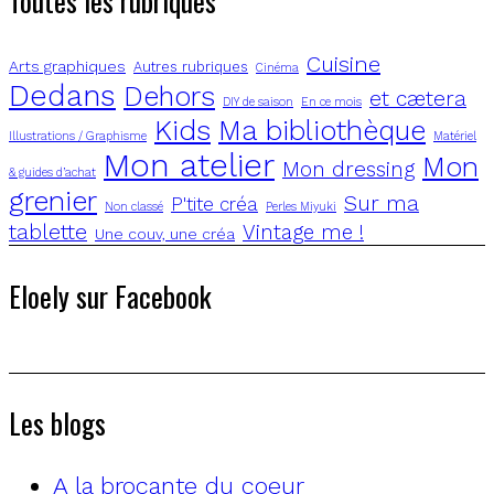
Toutes les rubriques
Cuisine
Arts graphiques
Autres rubriques
Cinéma
Dedans
Dehors
et cætera
DIY de saison
En ce mois
Kids
Ma bibliothèque
Illustrations / Graphisme
Matériel
Mon atelier
Mon
Mon dressing
& guides d’achat
grenier
Sur ma
P'tite créa
Non classé
Perles Miyuki
tablette
Vintage me !
Une couv, une créa
Eloely sur Facebook
Les blogs
A la brocante du coeur