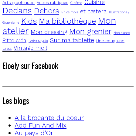
Cuisine
Arts graphiques
Autres rubriques
Cinéma
Dedans
Dehors
et cætera
En ce mois
Illustrations /
Mon
Kids
Ma bibliothèque
Graphisme
atelier
Mon grenier
Mon dressing
Non classé
Sur ma tablette
P'tite créa
Une couv, une
Perles Miyuki
Vintage me !
créa
Eloely sur Facebook
Les blogs
A la brocante du coeur
Add Fun And Mix
Au pays d'Ori