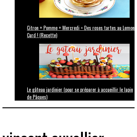
Citron + Pomme + Mercredi = Des roses tartes au Lemon
Curd ! (Recette)
Le gâteau jardinier (pour se préparer à accueillir le lapin
de Pâques)