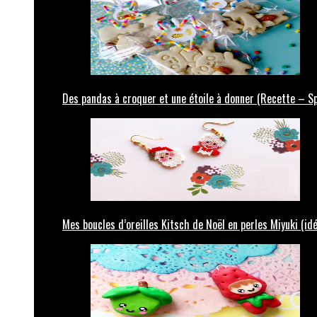
Des pandas à croquer et une étoile à donner (Recette – Sp
Mes boucles d’oreilles Kitsch de Noël en perles Miyuki (id