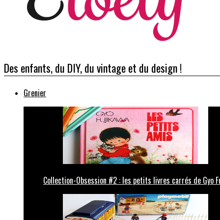
Des enfants, du DIY, du vintage et du design !
Grenier
Collection-Obsession #2 : les petits livres carrés de Gyo F