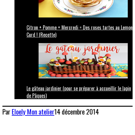
Citron + Pomme + Mercredi = Des roses tartes au Lemon
Curd ! (Recette)
Le gâteau jardinier (pour se préparer à accueillir le lapin
de Pâques)
Par
Eloely
Mon atelier
14 décembre 2014