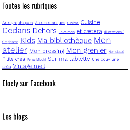
Toutes les rubriques
Cuisine
Arts graphiques
Autres rubriques
Cinéma
Dedans
Dehors
et cætera
En ce mois
Illustrations /
Mon
Kids
Ma bibliothèque
Graphisme
atelier
Mon grenier
Mon dressing
Non classé
Sur ma tablette
P'tite créa
Une couv, une
Perles Miyuki
Vintage me !
créa
Eloely sur Facebook
Les blogs