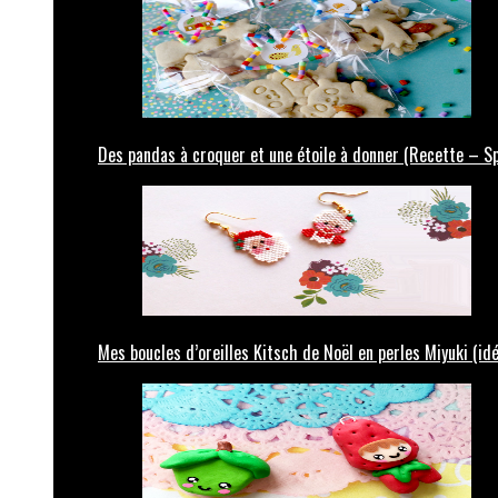
Des pandas à croquer et une étoile à donner (Recette – Sp
Mes boucles d’oreilles Kitsch de Noël en perles Miyuki (id