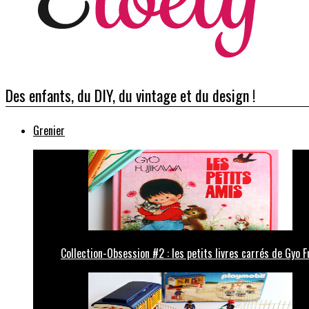
Des enfants, du DIY, du vintage et du design !
Grenier
Collection-Obsession #2 : les petits livres carrés de Gyo F