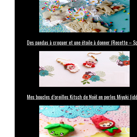
Des pandas à croquer et une étoile à donner (Recette – Sp
Mes boucles d’oreilles Kitsch de Noël en perles Miyuki (id