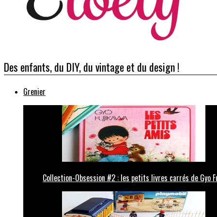
Des enfants, du DIY, du vintage et du design !
Grenier
Collection-Obsession #2 : les petits livres carrés de Gyo F