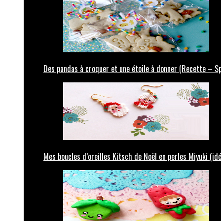
Des pandas à croquer et une étoile à donner (Recette – Sp
Mes boucles d’oreilles Kitsch de Noël en perles Miyuki (id