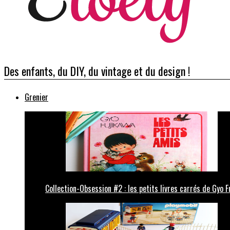
Des enfants, du DIY, du vintage et du design !
Grenier
Collection-Obsession #2 : les petits livres carrés de Gyo F