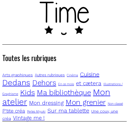
Toutes les rubriques
Cuisine
Arts graphiques
Autres rubriques
Cinéma
Dedans
Dehors
et cætera
En ce mois
Illustrations /
Mon
Kids
Ma bibliothèque
Graphisme
atelier
Mon grenier
Mon dressing
Non classé
Sur ma tablette
P'tite créa
Une couv, une
Perles Miyuki
Vintage me !
créa