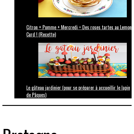
Citron + Pomme + Mercredi = Des roses tartes au Lemon
Curd ! (Recette)
Le gâteau jardinier (pour se préparer à accueillir le lapin
de Pâques)