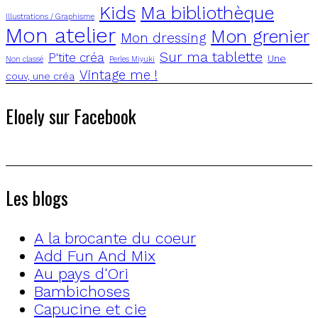
Kids
Ma bibliothèque
Illustrations / Graphisme
Mon atelier
Mon grenier
Mon dressing
Sur ma tablette
P'tite créa
Une
Non classé
Perles Miyuki
Vintage me !
couv, une créa
Eloely sur Facebook
Les blogs
A la brocante du coeur
Add Fun And Mix
Au pays d'Ori
Bambichoses
Capucine et cie