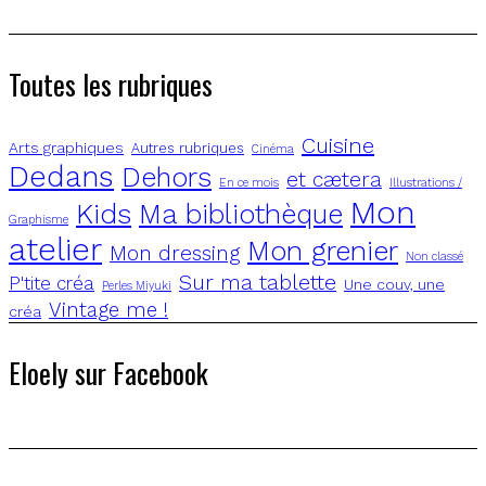
Toutes les rubriques
Cuisine
Arts graphiques
Autres rubriques
Cinéma
Dedans
Dehors
et cætera
En ce mois
Illustrations /
Mon
Kids
Ma bibliothèque
Graphisme
atelier
Mon grenier
Mon dressing
Non classé
Sur ma tablette
P'tite créa
Une couv, une
Perles Miyuki
Vintage me !
créa
Eloely sur Facebook