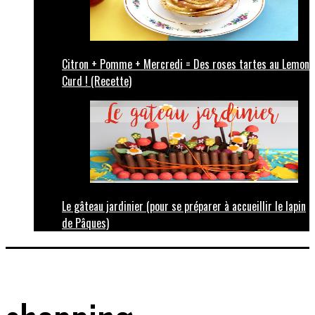
Citron + Pomme + Mercredi = Des roses tartes au Lemon
Curd ! (Recette)
Le gâteau jardinier (pour se préparer à accueillir le lapin
de Pâques)